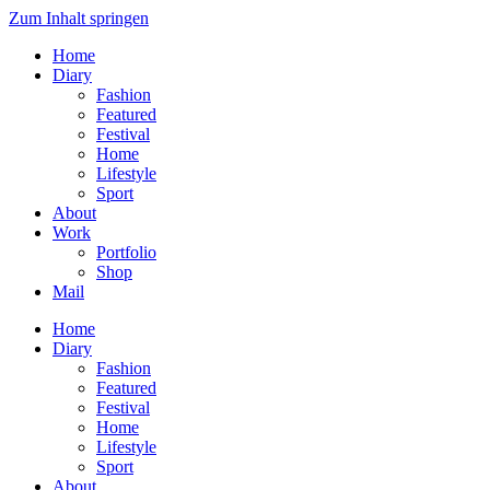
Zum Inhalt springen
Home
Diary
Fashion
Featured
Festival
Home
Lifestyle
Sport
About
Work
Portfolio
Shop
Mail
Home
Diary
Fashion
Featured
Festival
Home
Lifestyle
Sport
About