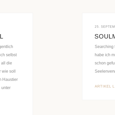
25. SEPTE
L
SOUL
gentlich
Searching f
ich selbst
habe ich 
all die
schon gefu
 wie soll
Seelenver
m Haustier
ARTIKEL 
 unter