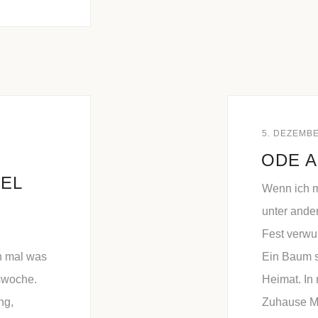
5. DEZEMB
ODE 
EL
Wenn ich m
unter ande
Fest verwu
h mal was
Ein Baum s
swoche.
Heimat. In
ng,
Zuhause M