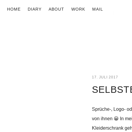
HOME
DIARY
ABOUT
WORK
MAIL
17. JULI 2017
SELBST
Sprüche-, Logo- od
von ihnen 😀 In me
Kleiderschrank geh