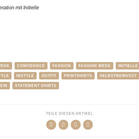
ration mit Initielle
WEEK
CONFIDENCE
FASHION
FASHION WEEK
INITIELLE
TYLE
INSTYLE
OUTFIT
PRINTSHIRTS
SELBSTBEWUSST
EIN
STATEMENT SHIRTS
TEILE DIESEN ARTIKEL