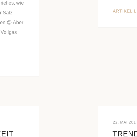
ielles, wie
ARTIKEL 
r Satz
en 😉 Aber
 Vollgas
22. MAI 201
EIT
TREN