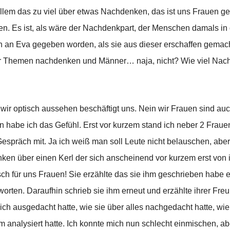
lem das zu viel über etwas Nachdenken, das ist uns Frauen ge
n. Es ist, als wäre der Nachdenkpart, der Menschen damals i
h an Eva gegeben worden, als sie aus dieser erschaffen gema
ber Themen nachdenken und Männer… naja, nicht?
Wie viel Nach
 wir optisch aussehen beschäftigt uns. Nein wir Frauen sind au
n habe ich das Gefühl. Erst vor kurzem stand ich neber 2 Frauen
spräch mit. Ja ich weiß man soll Leute nicht belauschen, abe
ken über einen Kerl der sich anscheinend vor kurzem erst von ih
sch für uns Frauen! Sie erzählte das sie ihm geschrieben habe e
ntworten. Daraufhin schrieb sie ihm erneut und erzählte ihrer Fr
ich ausgedacht hatte, wie sie über alles nachgedacht hatte, wie 
 analysiert hatte. Ich konnte mich nun schlecht einmischen, abe