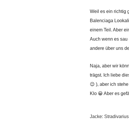
Weil es ein richti
Balenciaga Lookalik
einem Teil. Aber ei
Auch wenn es sau c
andere über uns d
Naja, aber wir kön
trägst. Ich liebe 
😉 ), aber ich steh
Klo 😀 Aber es gefä
Jacke: Stradivarius