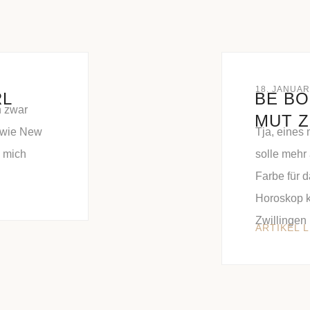
18. JANUAR
RL
BE BO
h zwar
MUT Z
t wie New
Tja, eines
n mich
solle mehr
Farbe für d
Horoskop k
Zwillingen 
ARTIKEL 