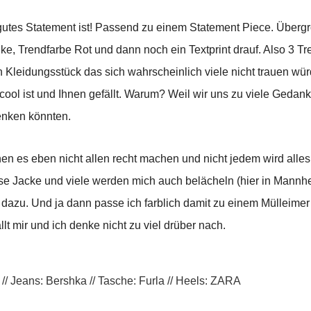
g gutes Statement ist! Passend zu einem Statement Piece. Über
e, Trendfarbe Rot und dann noch ein Textprint drauf. Also 3 Tre
n Kleidungsstück das sich wahrscheinlich viele nicht trauen wür
ool ist und Ihnen gefällt. Warum? Weil wir uns zu viele Geda
enken könnten.
nen es eben nicht allen recht machen und nicht jedem wird alles
diese Jacke und viele werden mich auch belächeln (hier in Mann
e dazu. Und ja dann passe ich farblich damit zu einem Mülleime
llt mir und ich denke nicht zu viel drüber nach.
 // Jeans: Bershka // Tasche: Furla // Heels: ZARA