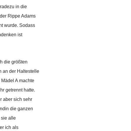
radezu in die
n der Rippe Adams
cht wurde. Sodass
denken ist
ch die größten
 an der Haltestelle
r Mädel A machte
r getrennt hatte.
r aber sich sehr
eundin die ganzen
sie alle
r ich als