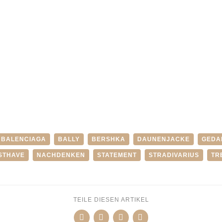
BALENCIAGA
BALLY
BERSHKA
DAUNENJACKE
GEDA
STHAVE
NACHDENKEN
STATEMENT
STRADIVARIUS
TR
TEILE DIESEN ARTIKEL