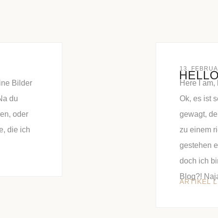
13. FEBRUA
HELLO
ine Bilder
Here I am,
Na du
Ok, es ist 
gen, oder
gewagt, de
, die ich
zu einem r
gestehen es
doch ich bi
Blog?! Naja
ARTIKEL 