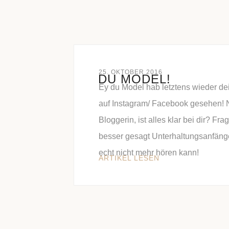
25. OKTOBER 2016
DU MODEL!
Ey du Model hab letztens wieder de
auf Instagram/ Facebook gesehen! 
Bloggerin, ist alles klar bei dir? Fra
besser gesagt Unterhaltungsanfänge
echt nicht mehr hören kann!
ARTIKEL LESEN