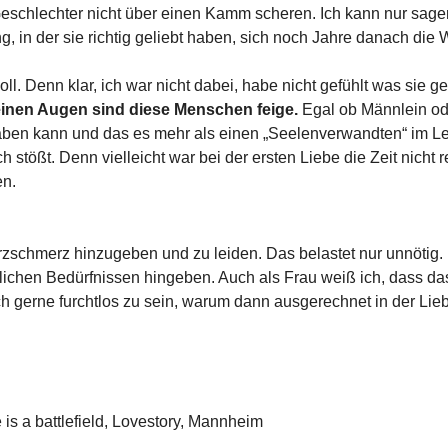
 Geschlechter nicht über einen Kamm scheren. Ich kann nur sag
ng, in der sie richtig geliebt haben, sich noch Jahre danach d
oll. Denn klar, ich war nicht dabei, habe nicht gefühlt was si
einen Augen sind diese Menschen feige.
Egal ob Männlein od
aben kann und das es mehr als einen „Seelenverwandten“ im Le
ch stößt. Denn vielleicht war bei der ersten Liebe die Zeit nicht
en.
schmerz hinzugeben und zu leiden. Das belastet nur unnötig. U
rlichen Bedürfnissen hingeben. Auch als Frau weiß ich, dass da
h gerne furchtlos zu sein, warum dann ausgerechnet in der Li
is a battlefield
,
Lovestory
,
Mannheim