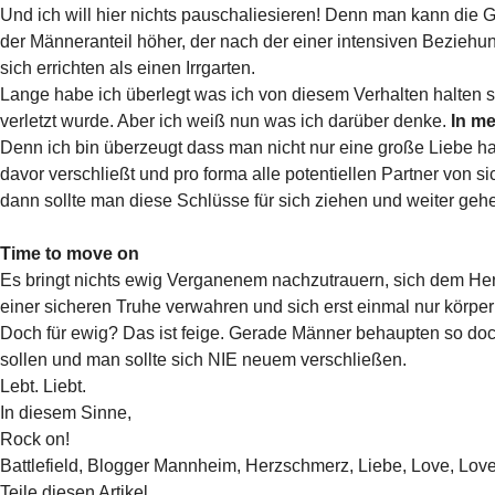
Und ich will hier nichts pauschaliesieren! Denn man kann die
der Männeranteil höher, der nach der einer intensiven Beziehu
sich errichten als einen Irrgarten.
Lange habe ich überlegt was ich von diesem Verhalten halten s
verletzt wurde. Aber ich weiß nun was ich darüber denke.
In m
Denn ich bin überzeugt dass man nicht nur eine große Liebe h
davor verschließt und pro forma alle potentiellen Partner von si
dann sollte man diese Schlüsse für sich ziehen und weiter geh
Time to move on
Es bringt nichts ewig Verganenem nachzutrauern, sich dem Herz
einer sicheren Truhe verwahren und sich erst einmal nur körpe
Doch für ewig? Das ist feige. Gerade Männer behaupten so doc
sollen und man sollte sich NIE neuem verschließen.
Lebt. Liebt.
In diesem Sinne,
Rock on!
Battlefield
,
Blogger Mannheim
,
Herzschmerz
,
Liebe
,
Love
,
Love 
Teile diesen Artikel