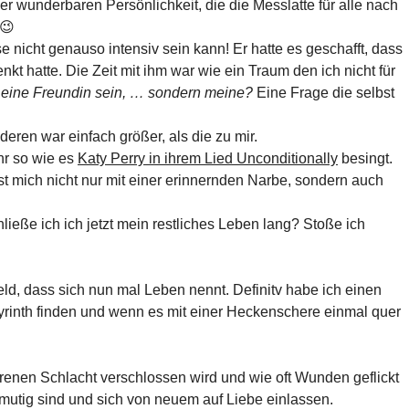
iner wunderbaren Persönlichkeit, die die Messlatte für alle nach
 😉
 nicht genauso intensiv sein kann! Er hatte es geschafft, dass
t hatte. Die Zeit mit ihm war wie ein Traum den ich nicht für
ht eine Freundin sein, … sondern meine?
Eine Frage die selbst
eren war einfach größer, als die zu mir.
hr so wie es
Katy Perry in ihrem Lied Unconditionally
besingt.
t mich nicht nur mit einer erinnernden Narbe, sondern auch
ieße ich ich jetzt mein restliches Leben lang? Stoße ich
, dass sich nun mal Leben nennt. Definitv habe ich einen
yrinth finden und wenn es mit einer Heckenschere einmal quer
renen Schlacht verschlossen wird und wie oft Wunden geflickt
 mutig sind und sich von neuem auf Liebe einlassen.