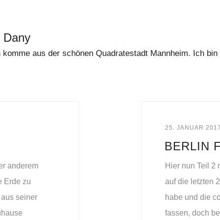
t Dany
 komme aus der schönen Quadratestadt Mannheim. Ich bin di
25. JANUAR 201
BERLIN 
ter anderem
Hier nun Teil 2
e Erde zu
auf die letzten
aus seiner
habe und die co
Zuhause
fassen, doch b