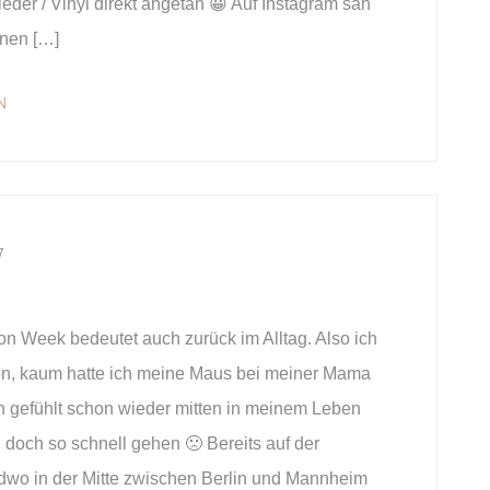
eder / Vinyl direkt angetan 😀 Auf Instagram sah
inen […]
N
7
n Week bedeutet auch zurück im Alltag. Also ich
n, kaum hatte ich meine Maus bei meiner Mama
h gefühlt schon wieder mitten in meinem Leben
 doch so schnell gehen 🙁 Bereits auf der
dwo in der Mitte zwischen Berlin und Mannheim