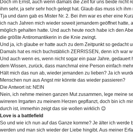
Doch im Ernst, auch wenn damals die Zeit für uns beide nicht reif
ihm sehr, ja sehr sehr hoch gelegt hat. Glaub das muss ich i
Tja und dann gab es Mister Nr. 2. Bei ihm war es eher eine Kur
ich nach Jahren mich wieder soweit jemandem geöffnet hatte, an
möglich gehalten hatte. Und auch heute noch habe ich den Aben
die größte Antiromantikerin in die Knie zwingt.
Und ja, ich glaube er hatte auch zu dem Zeitpunkt so gedacht 
Damals hat es mich buchstäblich ZERRISSEN, denn ich war wie
Und auch wenn es, wenn nicht sogar ein paar Jahre, gedauert 
dem Wissen, zurück, dass manchmal eine Person einfach mehr 
Hält mich das nun ab, wieder jemanden zu lieben? Ja ich wurde 
Menschen nun aus Angst mir könnte das wieder passieren?
Die Antwort ist: NEIN
Nein, ich nehme meinen ganzen Mut zusammen, lege meine seel
wirreren Irrgarten zu meinem Herzen gepflanzt, doch bin ich m
durch ist, immerhin zeigt das sie wollen wirklich 😉
Love is a battlefield
So und wie ich nun auf das Ganze komme? Je älter ich werde b
werden und man sich wieder der Liebe hingibt. Aus meiner Erfa