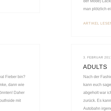
der Mode) Lackl
man plötzlich e
ARTIKEL LESE
3. FEBRUAR 201
ADULTS
al Fieber bin?
Nach der Fashio
nke, dann wie
kann euch sage
könnten! Daher
abgeholt war ic
outhside mit
zurück. Es kann
Autobahn irgen