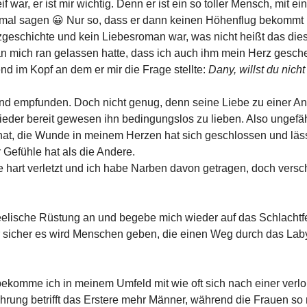
 war, er ist mir wichtig. Denn er ist ein so toller Mensch, mit e
hm mal sagen 😀 Nur so, dass er dann keinen Höhenflug bekommt
zgeschichte und kein Liebesroman war, was nicht heißt das diese
 mich ran gelassen hatte, dass ich auch ihm mein Herz geschenk
d im Kopf an dem er mir die Frage stellte:
Dany, willst du nic
und empfunden. Doch nicht genug, denn seine Liebe zu einer And
der bereit gewesen ihn bedingungslos zu lieben. Also ungefä
hat, die Wunde in meinem Herzen hat sich geschlossen und läss
Gefühle hat als die Andere.
hart verletzt und ich habe Narben davon getragen, doch verschl
ische Rüstung an und begebe mich wieder auf das Schlachtfeld
ir sicher es wird Menschen geben, die einen Weg durch das Lab
ekomme ich in meinem Umfeld mit wie oft sich nach einer verlo
hrung betrifft das Erstere mehr Männer, während die Frauen so