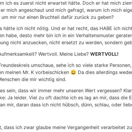
m ich es zuerst nicht erwartet hätte. Doch er hat mich zieml
 er mich angeschaut und mich gefragt, warum ich mich eige
 um mir nur einen Bruchteil dafür zurück zu geben?
hätte ich nicht nötig. Und er hat recht, das HABE ich nich
 habe, desto mehr bin ich in ein Verhaltensmuster geraten.
nung nicht anzuecken, nicht ersetzt zu werden, sondern ge
 Aufmerksamkeit? Wertvoll. Meine Liebe?
WERTVOLL!
Freundeskreis umschaue, sehe ich so viele starke Personen,
n meinen Mr. K vorbeischicken 😀 Da dies allerdings weder 
enschen die mir wichtig sind.
s sein, dass wir immer mehr unseren Wert vergessen? Klar
: Ja leider. Viel zu oft dachte ich es lag an mir, dass di
 an mir, daran dass ich nicht hübsch, dünn, schlau, oder lie
, dass ich zwar glaube meine Vergangenheit verarbeitet zu h