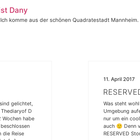
ist Dany
 Ich komme aus der schönen Quadratestadt Mannheim. Ich
11. April 2017
RESERVE
ind gelichtet,
Was steht wohl
 Thediaryof D
Umgebung aufei
 2 Wochen habe
nur um ein coo
d beschlossen
auch 🙂 Denn 
 die Reise
RESERVED Stor