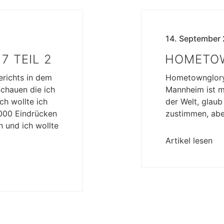
14. September
7 TEIL 2
HOMETOW
erichts in dem
Hometownglory.
Schauen die ich
Mannheim ist me
ch wollte ich
der Welt, glau
1000 Eindrücken
zustimmen, abe
 und ich wollte
Artikel lesen