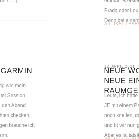
e / […]
einmal 1€ erste
Prada oder Loui
Denn bei einem
ARTIKEL LESE
12. APRIL 2021
 GARMIN
NEUE WO
NEUE EI
tig wie mein
RAUMGE
ntel Session
Leute, ich hätt
h den Abend
JE mit einem P
hten checken.
noch kneifen, d
gen brauche ich
und b) wir nun
ann.
Aber es ist tats
ARTIKEL LESE