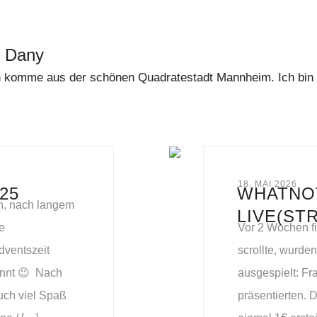
t Dany
 komme aus der schönen Quadratestadt Mannheim. Ich bin di
18. MAI 2026
25
WHATNOT
h, nach langem
LIVE(ST
e
Vor 2 Wochen fi
dventszeit
scrollte, wurde
önnt 😉 Nach
ausgespielt: Fr
uch viel Spaß
präsentierten. D