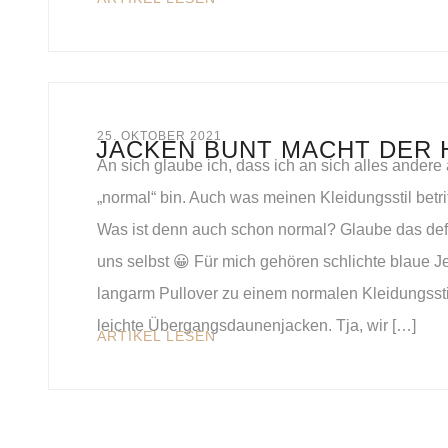
25. OKTOBER 2021
JACKEN BUNT MACHT DER 
An sich glaube ich, dass ich an sich alles andere 
„normal“ bin. Auch was meinen Kleidungsstil betrif
Was ist denn auch schon normal? Glaube das defi
uns selbst 😀 Für mich gehören schlichte blaue J
langarm Pullover zu einem normalen Kleidungsst
leichte Übergangsdaunenjacken. Tja, wir […]
ARTIKEL LESEN