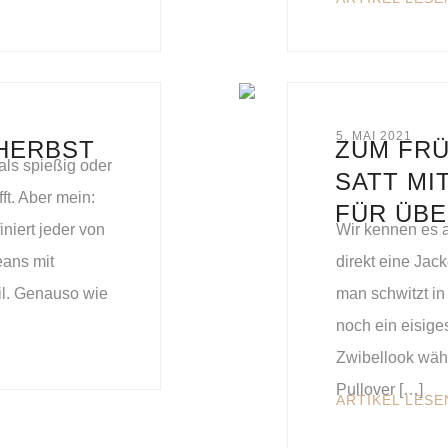
5. MAI 2021
HERBST
ZUM FRÜ
als spießig oder
SATT MI
ft. Aber mein:
FÜR ÜB
niert jeder von
Wir kennen es al
eans mit
direkt eine Jac
il. Genauso wie
man schwitzt in
noch ein eisige
Zwibellook wäh
Pullover […]
ARTIKEL LESE