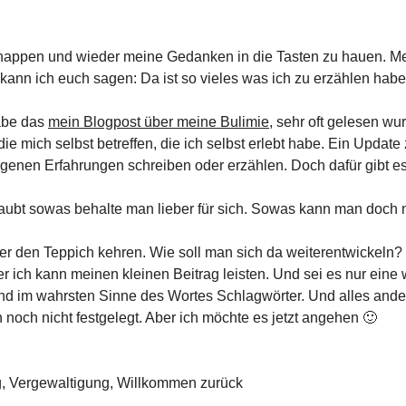
schnappen und wieder meine Gedanken in die Tasten zu hauen. 
kann ich euch sagen: Da ist so vieles was ich zu erzählen hab
habe das
mein Blogpost über meine Bulimie
, sehr oft gelesen wu
e mich selbst betreffen, die ich selbst erlebt habe. Ein Upda
igenen Erfahrungen schreiben oder erzählen. Doch dafür gibt es 
n glaubt sowas behalte man lieber für sich. Sowas kann man doc
er den Teppich kehren. Wie soll man sich da weiterentwickeln? 
er ich kann meinen kleinen Beitrag leisten. Und sei es nur eine
ind im wahrsten Sinne des Wortes Schlagwörter. Und alles ande
h noch nicht festgelegt. Aber ich möchte es jetzt angehen 🙂
g
,
Vergewaltigung
,
Willkommen zurück