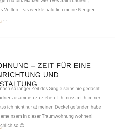
igert hätten. Marken wie Yves Saint Laurent,
s Vuitton. Das weckte natürlich meine Neugier.
 […]
N
HNUNG – ZEIT FÜR EINE
NRICHTUNG UND
STALTUNG
e nach so langer Zeit des Single seins nie gedacht
artner zusammen zu ziehen. Ich muss mich immer
ass ich nicht nur a) meinen Deckel gefunden habe
 gemeinsam in dieser Traumwohnung wohnen!
ächlich so 😊
N