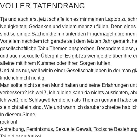
VOLLER TATENDRANG
Tja und auch erst jetzt schaffe ich es mir meinen Laptop zu 
Neuigkeiten, Gedanken und vielem mehr zu füllen. Denn eines 
sind so einige Sachen die mir unter den Fingernägeln brennen.
Vor allem nachdem ich gerade seit dem letzten Jahr gemerkt 
gesellschaftliche Tabu Themen ansprechen. Besonders diese, di
und auch sexuelle Übergriffe. Es gibt zu wenige die über ihre e
alleine mit ihrem Kummer oder ihren Sorgen fühlen.
Und alles nur, weil wir in einer Gesellschaft leben in der ma
finde ich nicht richtig!
Man sollte nicht seinen Mund halten und seine Erfahrungen unt
verbessern? Ich weiß, ich alleine kann da nichts ausrichten, ab
Ich weiß, die Schlagwörter die ich als Themen genannt habe s
sie nicht allein sind. Wie und wann ich darüber schreibe hab ic
In diesem Sinne,
rock on!
Abtreibung
,
Feminismus
,
Sexuelle Gewalt
,
Toxische Beziehun
Teile diesen Artikel