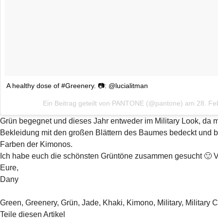
A healthy dose of #Greenery. 📷: @lucialitman
Ein Beitrag geteilt von PANTONE (@pantone) am
28. Fe
Grün begegnet und dieses Jahr entweder im Military Look, da 
Bekleidung mit den großen Blättern des Baumes bedeckt und bri
Farben der Kimonos.
Ich habe euch die schönsten Grüntöne zusammen gesucht 🙂 V
Eure,
Dany
Green
,
Greenery
,
Grün
,
Jade
,
Khaki
,
Kimono
,
Military
,
Military 
Teile diesen Artikel