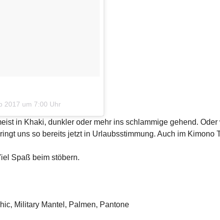
b 2017 um 7:00 Uhr
meist in Khaki, dunkler oder mehr ins schlammige gehend. Ode
ngt uns so bereits jetzt in Urlaubsstimmung. Auch im Kimono T
iel Spaß beim stöbern.
Chic
,
Military Mantel
,
Palmen
,
Pantone