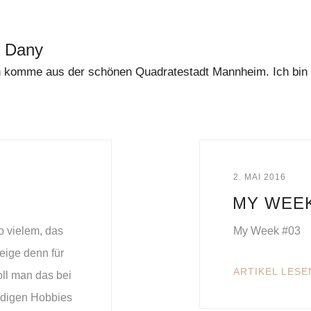
t Dany
 komme aus der schönen Quadratestadt Mannheim. Ich bin di
2. MAI 2016
MY WEEK
o vielem, das
My Week #03
eige denn für
ARTIKEL LESE
oll man das bei
ndigen Hobbies