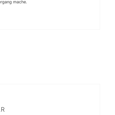
iergang mache.
AR