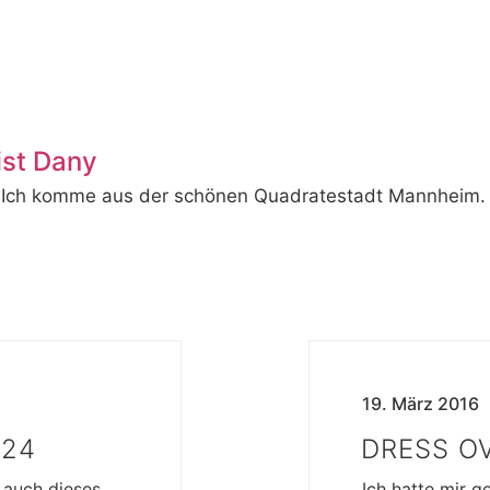
ist Dany
 Ich komme aus der schönen Quadratestadt Mannheim. Ich
19. März 2016
024
DRESS O
 auch dieses
Ich hatte mir g