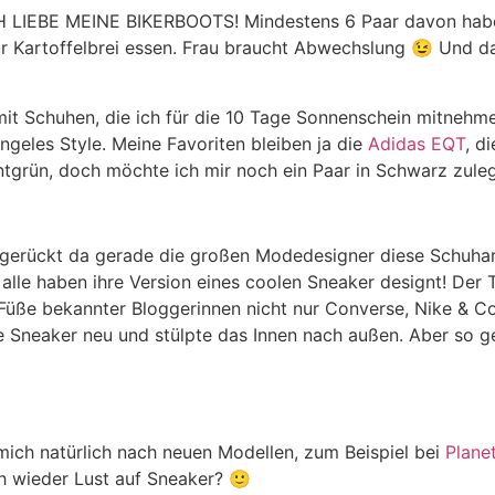
CH LIEBE MEINE BIKERBOOTS! Mindestens 6 Paar davon habe 
r Kartoffelbrei essen. Frau braucht Abwechslung 😉 Und das
mit Schuhen, die ich für die 10 Tage Sonnenschein mitnehm
Angeles Style. Meine Favoriten bleiben ja die
Adidas EQT
, d
intgrün, doch möchte ich mir noch ein Paar in Schwarz zule
erückt da gerade die großen Modedesigner diese Schuhart 
 alle haben ihre Version eines coolen Sneaker designt! Der
üße bekannter Bloggerinnen nicht nur Converse, Nike & Co
 Sneaker neu und stülpte das Innen nach außen. Aber so gen
mich natürlich nach neuen Modellen, zum Beispiel bei
Plane
h wieder Lust auf Sneaker? 🙂