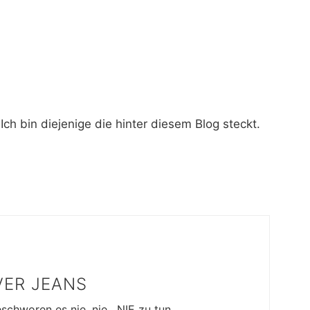
 bin diejenige die hinter diesem Blog steckt.
VER JEANS
eschworen es nie, nie , NIE zu tun