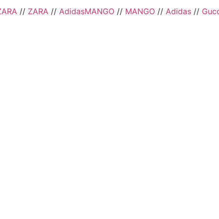
ZARA
//
ZARA
//
Adidas
MANGO
//
MANGO
//
Adidas
//
Gucc