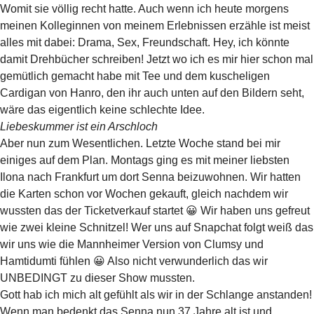
Womit sie völlig recht hatte. Auch wenn ich heute morgens
meinen Kolleginnen von meinem Erlebnissen erzähle ist meist
alles mit dabei: Drama, Sex, Freundschaft. Hey, ich könnte
damit Drehbücher schreiben! Jetzt wo ich es mir hier schon mal
gemütlich gemacht habe mit Tee und dem kuscheligen
Cardigan von Hanro, den ihr auch unten auf den Bildern seht,
wäre das eigentlich keine schlechte Idee.
Liebeskummer ist ein Arschloch
Aber nun zum Wesentlichen. Letzte Woche stand bei mir
einiges auf dem Plan. Montags ging es mit meiner liebsten
Ilona nach Frankfurt um dort Senna beizuwohnen. Wir hatten
die Karten schon vor Wochen gekauft, gleich nachdem wir
wussten das der Ticketverkauf startet 😀 Wir haben uns gefreut
wie zwei kleine Schnitzel! Wer uns auf Snapchat folgt weiß das
wir uns wie die Mannheimer Version von Clumsy und
Hamtidumti fühlen 😀 Also nicht verwunderlich das wir
UNBEDINGT zu dieser Show mussten.
Gott hab ich mich alt gefühlt als wir in der Schlange anstanden!
Wenn man bedenkt das Senna nun 37 Jahre alt ist und