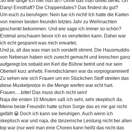
So wie fange ich hier nun an? Ohne das man direkt denkt: Oh
Dany! Ernsthaft? Die Chippendales? Das findest du gut?
Um euch zu beruhigen: Nein tue ich nicht! Ich hatte die Karten
von meiner besten freundin letztes Jahr zu Weihnachten
geschenkt bekommen. Und wie sage ich immer so schön?
Erstmal anschauen bevor ich es verurteilen kann. Daher war
ich echt gespannt was mich erwartet.
Und ja, all das was man sich vorstellt stimmt. Die Hausmuddis
von Nebenan haben sich zurecht gemacht und kreischen ganz
aufgeregt los sobald ein Kerl die Bühne betriit und nur sein
Oberteil kurz anhebt. Fremdschämen war da vorprogrammiert!
Zu sehen wie sich Frauen um ein Stückchen Stoff streiten das
diese Muskelprotze in die Menge werfen war echt hart.
Frauen….bitte! Das muss doch nicht sein!
Naja die ersten 10 Minuten saß ich sehr, sehr skeptisch da.
Meine beste Freundin hatte schon Sorge das es mir gar nicht
gefällt 😀 Doch ich kann sie beruhigen. Auch wenn ich
skeptisch war und naja, die tänzerische Leistung nicht bei allen
top war (nur weil man eine Choreo kann heißt das nicht das