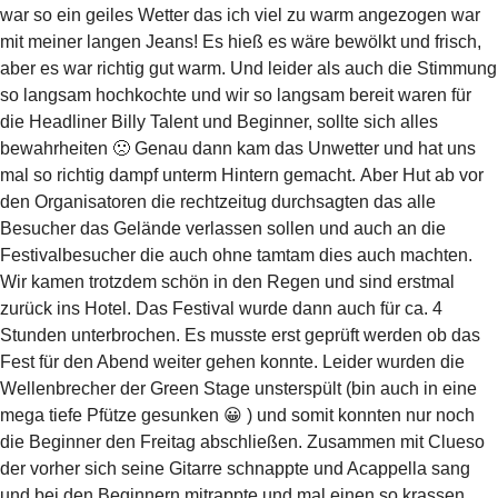
war so ein geiles Wetter das ich viel zu warm angezogen war
mit meiner langen Jeans! Es hieß es wäre bewölkt und frisch,
aber es war richtig gut warm. Und leider als auch die Stimmung
so langsam hochkochte und wir so langsam bereit waren für
die Headliner Billy Talent und Beginner, sollte sich alles
bewahrheiten 🙁 Genau dann kam das Unwetter und hat uns
mal so richtig dampf unterm Hintern gemacht. Aber Hut ab vor
den Organisatoren die rechtzeitug durchsagten das alle
Besucher das Gelände verlassen sollen und auch an die
Festivalbesucher die auch ohne tamtam dies auch machten.
Wir kamen trotzdem schön in den Regen und sind erstmal
zurück ins Hotel. Das Festival wurde dann auch für ca. 4
Stunden unterbrochen. Es musste erst geprüft werden ob das
Fest für den Abend weiter gehen konnte. Leider wurden die
Wellenbrecher der Green Stage unsterspült (bin auch in eine
mega tiefe Pfütze gesunken 😀 ) und somit konnten nur noch
die Beginner den Freitag abschließen. Zusammen mit Clueso
der vorher sich seine Gitarre schnappte und Acappella sang
und bei den Beginnern mitrappte und mal einen so krassen