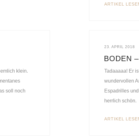
ARTIKEL LESE
23. APRIL 2018
BODEN –
emlich klein.
Tadaaaaa! Er is
momentanes
wundervollen A
das soll noch
Espadrilles und
herrlich schön.
ARTIKEL LESE