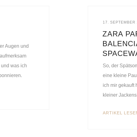
17. SEPTEMBER 
ZARA PA
BALENCI
der Augen und
SPACEW
z aufmerksam
n und was ich
So, der Spätso
bonnieren.
eine kleine Pau
ich mir gekauft
kleiner Jackens
ARTIKEL LESE