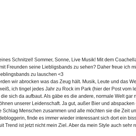
eines Schnitzel! Sommer, Sonne, Live Musik! Mit dem Coachella 
mit Freunden seine Liebligsbands zu sehen? Daher freue ich mi
ieblingsbands zu lauschen <3
den wir abrocken was das Zeug hält. Musik, Leute und das We
weiß, ich tingel jedes Jahr zu Rock im Park (hier der Post vom l
 die sich da aufbaut. Als gäbe es die andere, normale Welt gar n
 fröhnen unserer Leidenschaft. Ja gut, außer Bier und abspacke
che Schlag Menschen zusammen und alle möchten sie die Zeit u
debloggerin, finde es immer wieder interessant sich dort ein biss
 Trend ist jetzt nicht mein Ziel. Aber da mein Style auch sehr r