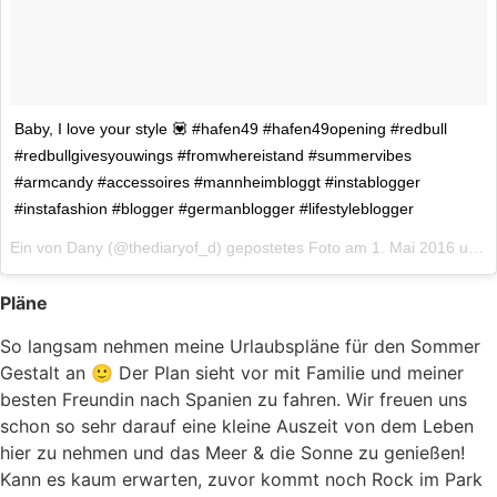
Baby, I love your style 💟 #hafen49 #hafen49opening #redbull
#redbullgivesyouwings #fromwhereistand #summervibes
#armcandy #accessoires #mannheimbloggt #instablogger
#instafashion #blogger #germanblogger #lifestyleblogger
Ein von Dany (@thediaryof_d) gepostetes Foto am
1. Mai 2016 um 9:23 Uhr
Pläne
So langsam nehmen meine Urlaubspläne für den Sommer
Gestalt an 🙂 Der Plan sieht vor mit Familie und meiner
besten Freundin nach Spanien zu fahren. Wir freuen uns
schon so sehr darauf eine kleine Auszeit von dem Leben
hier zu nehmen und das Meer & die Sonne zu genießen!
Kann es kaum erwarten, zuvor kommt noch Rock im Park