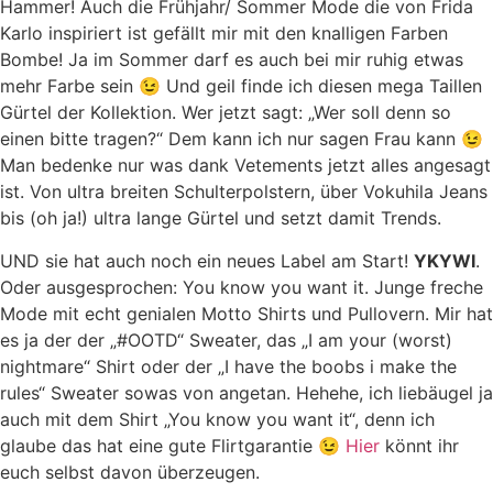
Hammer! Auch die Frühjahr/ Sommer Mode die von Frida
Karlo inspiriert ist gefällt mir mit den knalligen Farben
Bombe! Ja im Sommer darf es auch bei mir ruhig etwas
mehr Farbe sein 😉 Und geil finde ich diesen mega Taillen
Gürtel der Kollektion. Wer jetzt sagt: „Wer soll denn so
einen bitte tragen?“ Dem kann ich nur sagen Frau kann 😉
Man bedenke nur was dank Vetements jetzt alles angesagt
ist. Von ultra breiten Schulterpolstern, über Vokuhila Jeans
bis (oh ja!) ultra lange Gürtel und setzt damit Trends.
UND sie hat auch noch ein neues Label am Start!
YKYWI
.
Oder ausgesprochen: You know you want it. Junge freche
Mode mit echt genialen Motto Shirts und Pullovern. Mir hat
es ja der der „#OOTD“ Sweater, das „I am your (worst)
nightmare“ Shirt oder der „I have the boobs i make the
rules“ Sweater sowas von angetan. Hehehe, ich liebäugel ja
auch mit dem Shirt „You know you want it“, denn ich
glaube das hat eine gute Flirtgarantie 😉
Hier
könnt ihr
euch selbst davon überzeugen.