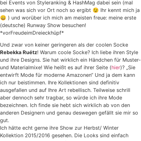
bei Events von Styleranking & HashMag dabei sein (mal
sehen was sich vor Ort noch so ergibt 😉 Ihr kennt mich ja
😀 ) und worüber ich mich am meisten freue: meine erste
(deutsche) Runway Show besuchen!
*vorFreudeimDreieckhüpf*
Und zwar von keiner geringeren als der coolen Socke
Rebekka Ruétz
! Warum coole Socke? Ich liebe ihren Style
und ihre Designs. Sie hat wirklich ein Händchen für Muster-
und Materialmixe! Wie heißt es auf ihrer Seite (
hier
)? „Sie
entwirft Mode für moderne Amazonen“ Und ja dem kann
ich nur beistimmen. Ihre Kollektionen sind definitiv
ausgefallen und auf Ihre Art rebellisch. Teilweise schrill
aber dennoch sehr tragbar, so würde ich ihre Mode
bezeichnen. Ich finde sie hebt sich wirklich ab von den
anderen Designern und genau deswegen gefällt sie mir so
gut.
Ich hätte echt gerne ihre Show zur Herbst/ Winter
Kollektion 2015/2016 gesehen. Die Looks sind einfach