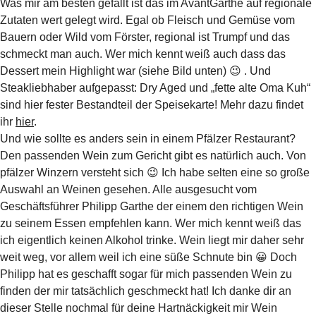
Was mir am besten gefällt ist das im AvantGarthe auf regionale
Zutaten wert gelegt wird. Egal ob Fleisch und Gemüse vom
Bauern oder Wild vom Förster, regional ist Trumpf und das
schmeckt man auch. Wer mich kennt weiß auch dass das
Dessert mein Highlight war (siehe Bild unten) 😉 . Und
Steakliebhaber aufgepasst: Dry Aged und „fette alte Oma Kuh“
sind hier fester Bestandteil der Speisekarte! Mehr dazu findet
ihr
hier
.
Und wie sollte es anders sein in einem Pfälzer Restaurant?
Den passenden Wein zum Gericht gibt es natürlich auch. Von
pfälzer Winzern versteht sich 😉 Ich habe selten eine so große
Auswahl an Weinen gesehen. Alle ausgesucht vom
Geschäftsführer Philipp Garthe der einem den richtigen Wein
zu seinem Essen empfehlen kann. Wer mich kennt weiß das
ich eigentlich keinen Alkohol trinke. Wein liegt mir daher sehr
weit weg, vor allem weil ich eine süße Schnute bin 😀 Doch
Philipp hat es geschafft sogar für mich passenden Wein zu
finden der mir tatsächlich geschmeckt hat! Ich danke dir an
dieser Stelle nochmal für deine Hartnäckigkeit mir Wein