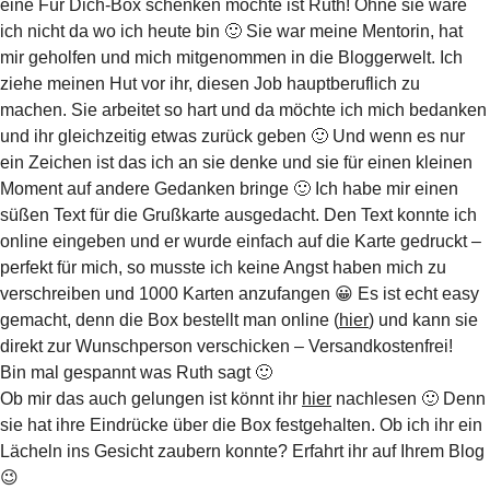
eine Für Dich-Box schenken möchte ist Ruth! Ohne sie wäre
ich nicht da wo ich heute bin 🙂 Sie war meine Mentorin, hat
mir geholfen und mich mitgenommen in die Bloggerwelt. Ich
ziehe meinen Hut vor ihr, diesen Job hauptberuflich zu
machen. Sie arbeitet so hart und da möchte ich mich bedanken
und ihr gleichzeitig etwas zurück geben 🙂 Und wenn es nur
ein Zeichen ist das ich an sie denke und sie für einen kleinen
Moment auf andere Gedanken bringe 🙂 Ich habe mir einen
süßen Text für die Grußkarte ausgedacht. Den Text konnte ich
online eingeben und er wurde einfach auf die Karte gedruckt –
perfekt für mich, so musste ich keine Angst haben mich zu
verschreiben und 1000 Karten anzufangen 😀 Es ist echt easy
gemacht, denn die Box bestellt man online (
hier
) und kann sie
direkt zur Wunschperson verschicken – Versandkostenfrei!
Bin mal gespannt was Ruth sagt 🙂
Ob mir das auch gelungen ist könnt ihr
hier
nachlesen 🙂 Denn
sie hat ihre Eindrücke über die Box festgehalten. Ob ich ihr ein
Lächeln ins Gesicht zaubern konnte? Erfahrt ihr auf Ihrem Blog
😉