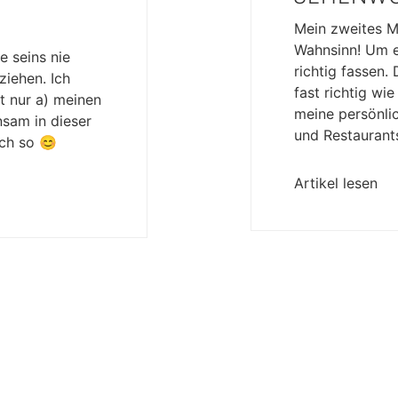
Mein zweites Ma
Wahnsinn! Um eh
e seins nie
richtig fassen.
iehen. Ich
fast richtig wi
t nur a) meinen
meine persönlic
sam in dieser
und Restaurant
ch so 😊
Artikel lesen