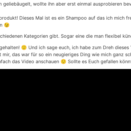
 geliebäugelt, wollte ihn aber erst einmal ausprobieren be
sprodukt! Dieses Mal ist es ein Shampoo auf das ich mich f
en 😉
rschiedenen Kategorien gibt. Sogar eine die man flexibel kü
tgehalten! 🙂 Und ich sage euch, ich habe zum Dreh dieses 
ubt mir, das war für so ein neugieriges Ding wie mich ganz 
einfach das Video anschauen 🙂 Sollte es Euch gefallen kö