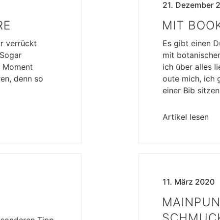
21. Dezember 
RE
MIT BOO
r verrückt
Es gibt einen D
 Sogar
mit botanische
en Moment
ich über alles 
ren, denn so
oute mich, ich
einer Bib sitze
Artikel lesen
11. März 2020
MAINPUN
SCHMUCK
esonderen Tipp