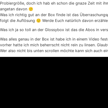
Probiergröße, doch ich hab eh schon die gnaze Zeit mit ihm
angetan davon 🙂
Was ich richtig gut an der Box finde ist das Überraschung
folgt die Auflösung 🙂 Werde Euch natürlich davon erzähl
Was ich ja so toll an der Glossybox ist das die Abos in ve
Was alles genau in der Box ist habe ich in einem Video fes
vorher hatte ich mich beherrscht nicht rein zu linsen. Gla
Wer also nicht bis unten scrollen möchte kann sich auch 