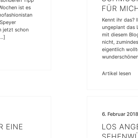
ÜR MICH
Wochen ist es
mofashionistan
Kennt ihr das?
 Speyer
ungeplant das 
 jetzt schon
mit diesem Blog
[…]
nicht, zumindes
eigentlich woll
wunderschönen
Artikel lesen
6. Februar 201
R EINE
LOS ANG
SEHENWÜ