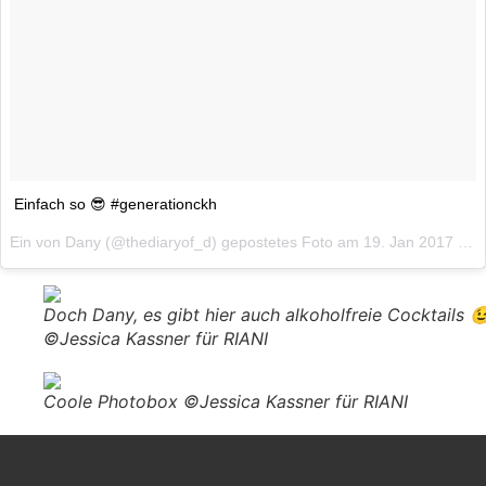
Einfach so 😎 #generationckh
Ein von Dany (@thediaryof_d) gepostetes Foto am
19. Jan 2017 um 5:07 Uhr
Doch Dany, es gibt hier auch alkoholfreie Cocktails 
©Jessica Kassner für RIANI
Coole Photobox ©Jessica Kassner für RIANI