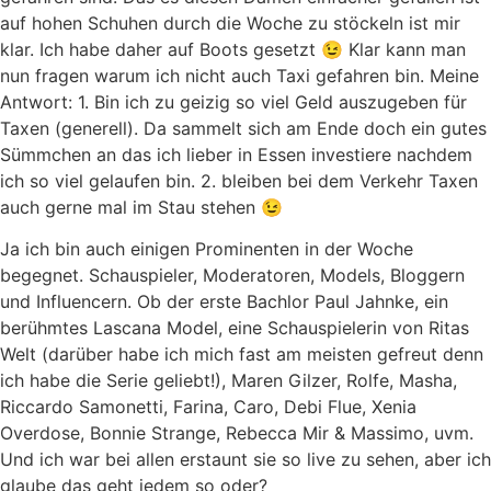
auf hohen Schuhen durch die Woche zu stöckeln ist mir
klar. Ich habe daher auf Boots gesetzt 😉 Klar kann man
nun fragen warum ich nicht auch Taxi gefahren bin. Meine
Antwort: 1. Bin ich zu geizig so viel Geld auszugeben für
Taxen (generell). Da sammelt sich am Ende doch ein gutes
Sümmchen an das ich lieber in Essen investiere nachdem
ich so viel gelaufen bin. 2. bleiben bei dem Verkehr Taxen
auch gerne mal im Stau stehen 😉
Ja ich bin auch einigen Prominenten in der Woche
begegnet. Schauspieler, Moderatoren, Models, Bloggern
und Influencern. Ob der erste Bachlor Paul Jahnke, ein
berühmtes Lascana Model, eine Schauspielerin von Ritas
Welt (darüber habe ich mich fast am meisten gefreut denn
ich habe die Serie geliebt!), Maren Gilzer, Rolfe, Masha,
Riccardo Samonetti, Farina, Caro, Debi Flue, Xenia
Overdose, Bonnie Strange, Rebecca Mir & Massimo, uvm.
Und ich war bei allen erstaunt sie so live zu sehen, aber ich
glaube das geht jedem so oder?