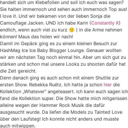
handelt sich um Klebefolien und soll ich euch was sagen?
Sie halten immernoch und sehen auch immernoch Top aus!
I love it. Und wir bekamen von der lieben Sonja die
Camouflage Jacken. UND ich habe Karin (
Constantly K
)
endlich, wenn auch viel zu kurz 🙁 ) in die Arme nehmen
können! Maus das holen wir nach!
Damit im Gepäck ging es zu einem kleinen Besuch zur
HashMag Ice Ice Baby Blogger Lounge. Genauer wollten
wir am nächsten Tag noch einmal hin. Aber um sich gut zu
stärken und schon mal unsere Looks zu shooten dafür hat
die Zeit gereicht.
Denn danach ging es auch schon mit einem Shuttle zur
ersten Show. Rebekka Ruétz. Ich hatte ja schon
hier
die
Kollektion „Whatever“ angeteasert. Ich kann euch sagen ich
fand die Kollektion super. Die Show hatte mich mitgerissen
alleine wegen der Hammer Rock Musik die dafür
ausgesucht wurde. Da liefen die Models zu Tainted Love
über den Laufsteg! Ich konnte nicht anders und musste
auch mitwippen.