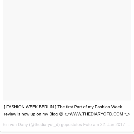
[ FASHION WEEK BERLIN ] The first Part of my Fashion Week
review is now up on my Blog 😊 👉WWW.THEDIARYOFD.COM 👈
Ein von Dany (@thediaryof_d) gepostetes Foto am
22. Jan 2017 um 22:52 Uhr